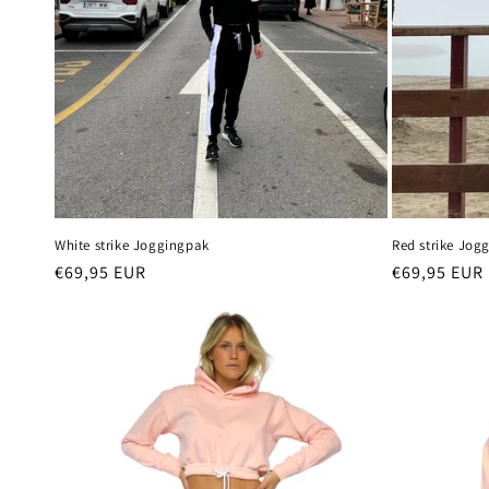
White strike Joggingpak
Red strike Jog
Normale
€69,95 EUR
Normale
€69,95 EUR
prijs
prijs