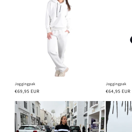
c
t
i
e
:
Joggingpak
Joggingpak
Normale
€69,95 EUR
Normale
€64,95 EUR
prijs
prijs