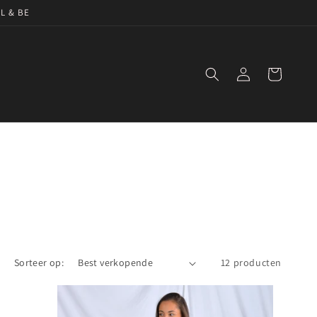
NL & BE
Inloggen
Winkelwagen
Sorteer op:
12 producten