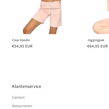
Crop Hoodie
Joggingpak
Normale
€54,95 EUR
Normale
€64,95 EUR
prijs
prijs
Klantenservice
Contact
Retourneren