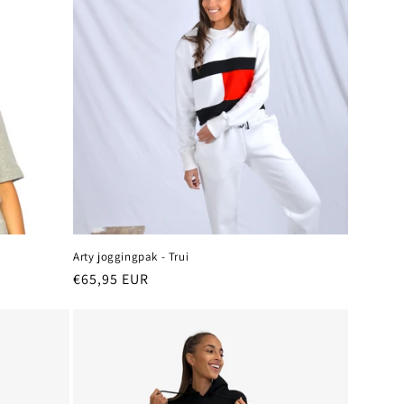
Arty joggingpak - Trui
Normale
€65,95 EUR
prijs