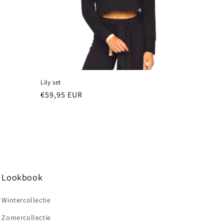
Lily set
Normale
€59,95 EUR
prijs
Lookbook
Wintercollectie
Zomercollectie