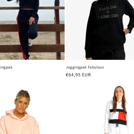
gingpak
Joggingpak Fabulous
Normale
€64,95 EUR
prijs