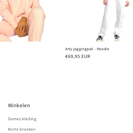
Arty joggingpak - Hoodie
Normale
€69,95 EUR
prijs
Winkelen
Dames kleding
Korte broeken