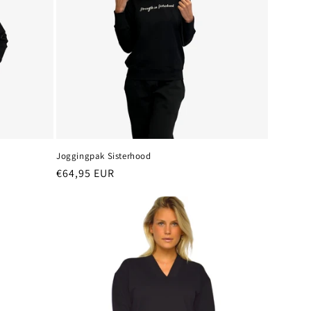
Joggingpak Sisterhood
Normale
€64,95 EUR
prijs