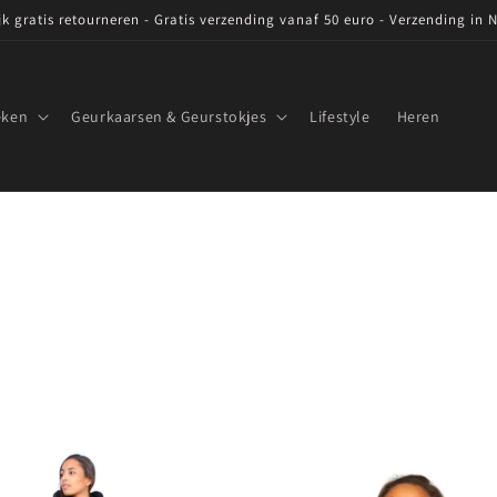
ijk gratis retourneren - Gratis verzending vanaf 50 euro - Verzending in 
eken
Geurkaarsen & Geurstokjes
Lifestyle
Heren