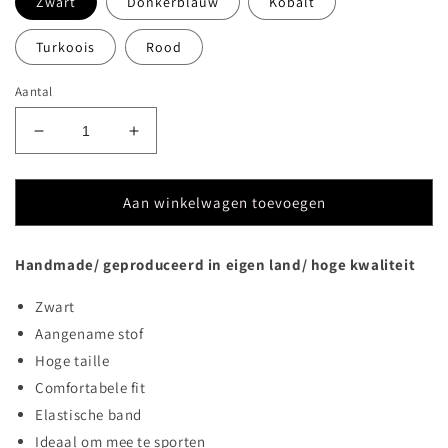
Zwart
Donkerblauw
Kobalt
Turkoois
Rood
Aantal
Aantal
Aantal
verlagen
verhogen
voor
voor
Biker
Biker
Aan winkelwagen toevoegen
short
short
Handmade/ geproduceerd in eigen land/ hoge kwaliteit
Zwart
Aangename stof
Hoge taille
Comfortabele fit
Elastische band
Ideaal om mee te sporten