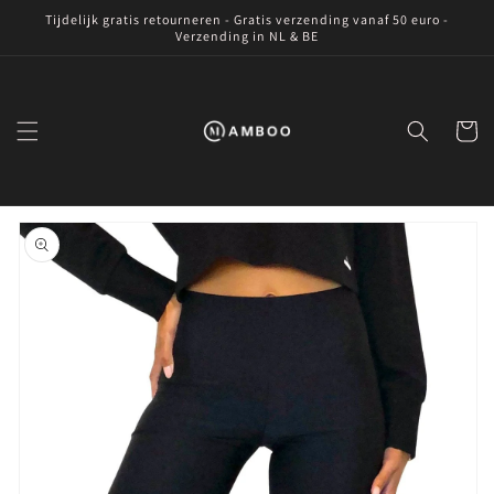
Meteen
Tijdelijk gratis retourneren - Gratis verzending vanaf 50 euro -
naar de
Verzending in NL & BE
content
Winkelwa
Ga direct naar
productinformatie