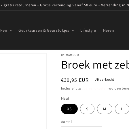
ijk gratis retourneren - Gratis verzending vanaf 50 euro - Verzending in 
eken
Geurkaarsen & Geurstokjes
Lifestyle
Heren
BY MAMBOO
Broek met zeb
Normale
€39,95 EUR
Uitverkocht
prijs
Inclusief btw.
Verzendkosten
worden berek
Maat
XS
S
M
L
Aantal