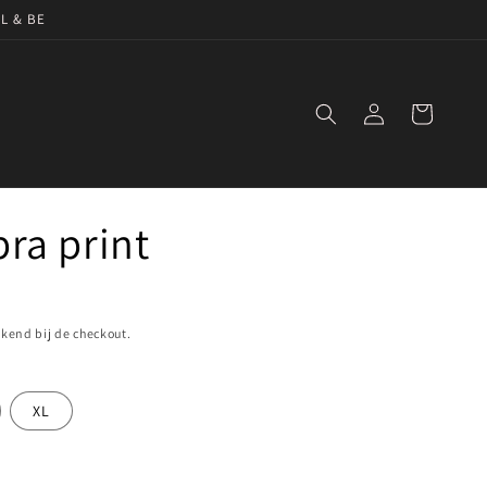
NL & BE
Inloggen
Winkelwagen
ra print
end bij de checkout.
XL