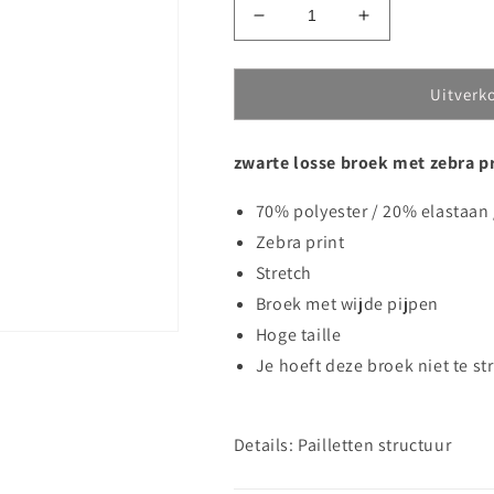
Aantal
Aantal
verlagen
verhogen
voor
voor
Broek
Broek
Uitverk
met
met
zebra
zebra
zwarte losse broek met zebra p
print
print
70% polyester / 20% elastaan
Zebra print
Stretch
Broek met wijde pijpen
Hoge taille
Je hoeft deze broek niet te str
Details: Pailletten structuur