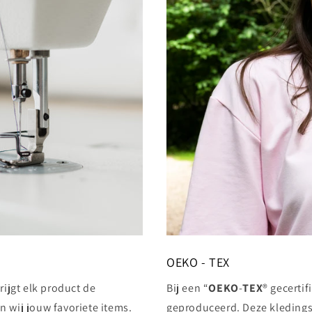
OEKO - TEX
krijgt elk product de
Bij een “
OEKO
-
TEX
® gecertif
 wij jouw favoriete items.
geproduceerd. Deze kledings