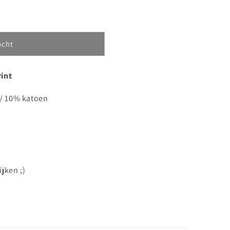
ocht
rint
 / 10% katoen
ijken ;)