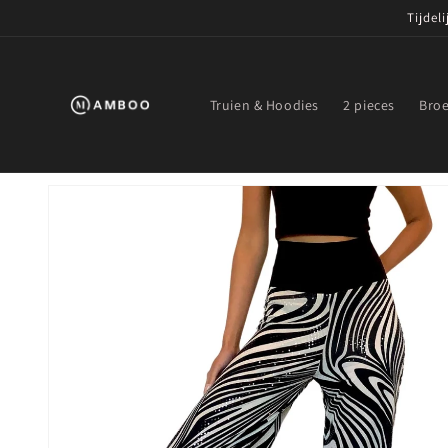
Meteen
Tijdel
naar de
content
Truien & Hoodies
2 pieces
Bro
Ga direct naar
productinformatie